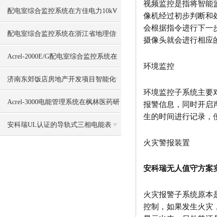
视频监控是指将智能
一所中的应用
配电室综合监控系统在方佳电力10kV
像机经过初步判断和处
会根据指令进行下一
预制舱中的应用
配电室综合监控系统在浙江省地理信
摄像头就会进行相应
息产业园的应用
Acrel-2000E/G配电室综合监控系统在
环境监控
智能物流中心工程中的应用
济南东郊饭店房地产开发项目智能化
环境监控子系统主要对
工程能耗管理系统的研究与应用
Acrel-3000电能管理系统在枫林医药研
报警信息，同时开启
生的时间进行记录，
究大厦二期的应用
安科瑞UL认证的导轨式三相电能表
火灾警报装置
安科瑞无人值守方案
火灾报警子系统原本
控制，如果发生火灾