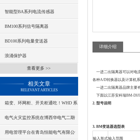
智能型BA系列电流传感器
BM100系列信号隔离器
BD100系列电量变送器
详细介绍
浪涌保护器
查看更多 >>
一进二出隔离器可以对电流
各种A/D转换器以及计算
相关文章
一进二出隔离器品牌主要有江苏安科瑞B
RELEVANT ARTICLES
下面以江苏安科瑞BM-DI/
箱变、环网柜、开关柜通吃！WHD 系
2. 型号说明
列控制器的 “万能适配” 秘籍
电气火灾监控系统在博西华电气二期
3. BM变送器选型表
家电中心库项目的应用
用电管理平台在青岛恒能电气有限公
输入形式
输入范围