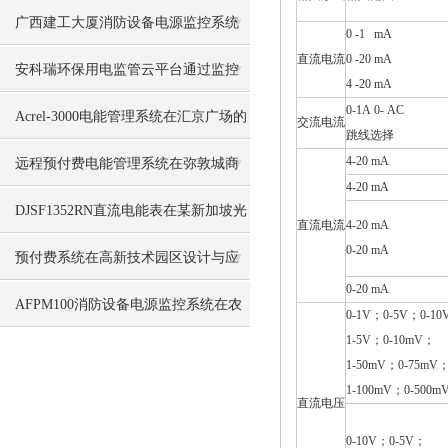
司的应用
广西建工大厦消防设备电源监控系统
0 -1 mA
直流电流
0 -20 mA
的设计与应用
安科瑞环保用电监管云平台通过监控
4 -20 mA
0-1A 0- AC
生产设备以及污染治理
Acrel-3000电能管理系统在汇京广场的
交流电流
跳线选择
应用
4-20 mA
远程预付费电能管理系统在弥敦城商
4-20 mA
业广场的设计与应用
DJSF1352RN直流电能表在某新加坡光
直流电流
4-20 mA
0-20 mA
伏储能系统中的应用
预付费系统在高新技术园区设计与应
0-20 mA
用
AFPM100消防设备电源监控系统在农
0-1V；0-5V；0-1
1-5V；0-10mV；
垦大厦项目中的应用
1-50mV；0-75mV
1-100mV；0-500m
直流电压
0-10V；0-5V；