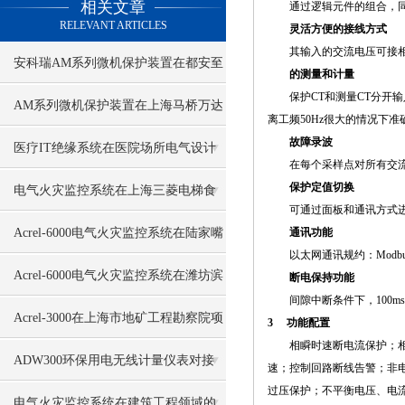
相关文章
通过逻辑元件的组合，同一
RELEVANT ARTICLES
灵活方便的接线方式
其输入的交流电压可接相电
安科瑞AM系列微机保护装置在都安至
的测量和计量
保护CT和测量CT分开输
巴马高速公路配电工程项目的应用
AM系列微机保护装置在上海马桥万达
离工频50Hz很大的情况下
故障录波
广场配电工程中的设计与应用
医疗IT绝缘系统在医院场所电气设计
在每个采样点对所有交流输
保护定值切换
中的应用
电气火灾监控系统在上海三菱电梯食
可通过面板和通讯方式进行
堂的应用
Acrel-6000电气火灾监控系统在陆家嘴
通讯功能
以太网通讯规约：Modbu
某地下空间的应用
Acrel-6000电气火灾监控系统在潍坊滨
断电保持功能
间隙中断条件下，100ms
海开发区的应用
Acrel-3000在上海市地矿工程勘察院项
3 功能配置
相瞬时速断电流保护；相*
目的应用
ADW300环保用电无线计量仪表对接
速；控制回路断线告警；非
过压保护；不平衡电压、电
昊美平台实例
电气火灾监控系统在建筑工程领域的