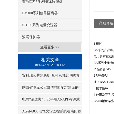
智能型BA系列电流传感器
BM100系列信号隔离器
详细介绍
BD100系列电量变送器
浪涌保护器
1 概述
查看更多 >>
BA系列产品
电，具有过载能
相关文章
BA系列中剩
RELEVANT ARTICLES
产品符合GB/T 13
安科瑞公共建筑照明用 智能照明控制
2 型号说明
注：BA50L-
系统
陕西省响应公安部“智慧消防”建设的
3 技术指标
4 外形及穿孔
相关规定，积开展电气火灾综合治理
电网“清道夫”：安科瑞ANAPF有源滤
BA05电流传感
波器小科普
Acrel-6000电气火灾监控系统在南阳移