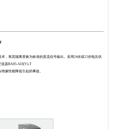
T
术，将其隔离变换为标准的直流信号输出。采用24伏或12伏电压供
5-AI/I(V)-T
备绝缘性能降低引起的事故。