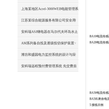
动生产楼的应用
上海某地区Acrel-3000WEB电能管理系
统的设计及应用
江苏某综合能源服务有限公司安全用
电管理云平台的研究与应用
安科瑞ASJ继电器在马尔代夫环岛水上
BA10电流传感
BA20电流传感
排屋的应用
AM系列备自投及逐级投切保护装置
潍坊和盛园电力监控系统的设计与应
用
安科瑞远程预付费管理系统 先交费后
用电远程通断电
BA50电流传感
BA50L剩余电
5 接线示例