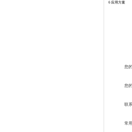
6 应用方案
您
您
联
常