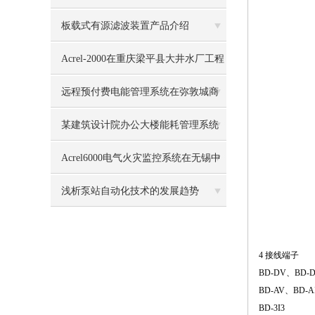
的应用
板载式有源滤波装置产品介绍
Acrel-2000在重庆梁平县大井水厂工程
项目的应用
远程预付费电能管理系统在弥敦城商
业广场的设计与应用
某建筑设计院办公大楼能耗管理系统
的设计与应用
Acrel6000电气火灾监控系统在无锡中
航雷电613所应用
浅析泵站自动化技术的发展趋势
4 接线端子
BD-DV、BD-D
BD-AV、BD-A
BD-3I3