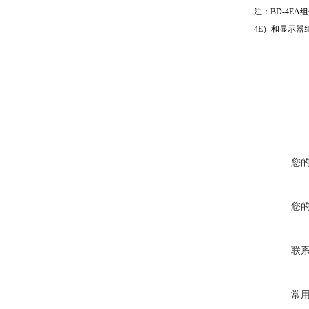
注：BD-4E
4E）和显示器
您
您
联
常