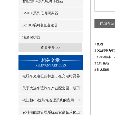
智能型BA系列电流传感器
BM100系列信号隔离器
详细介绍
BD100系列电量变送器
浪涌保护器
1 概述
查看更多 >>
BD系列电力变
IEC-688标准
相关文章
2 型号说明
RELEVANT ARTICLES
3 技术指示
电瓶车充电桩的特点，在充电时要养
成良好的充电习惯
关于大连华谊汽车产业配套园二期工
程电力监控系统的设计与应用
镇江检cha院能耗管理系统的应用
安科瑞能效管理系统在安徽金禾化工