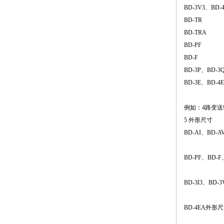
BD-3V3、BD-
BD-TR
BD-TRA
BD-PF
BD-F
BD-3P、BD-3Q
BD-3E、BD-4
例如：4路变
5 外形尺寸
BD-AI、BD-
BD-PF、BD
BD-3I3、BD-
BD-4EA外形