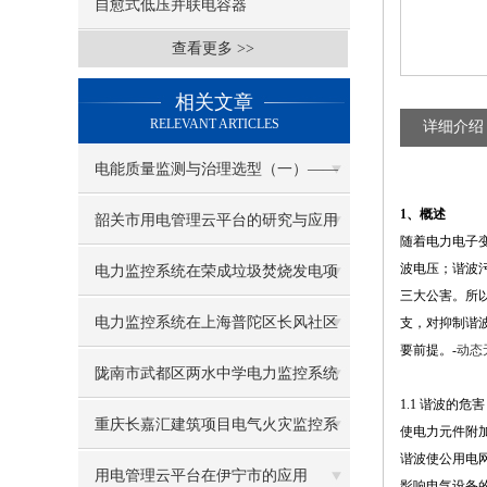
自愈式低压并联电容器
查看更多 >>
相关文章
RELEVANT ARTICLES
详细介绍
电能质量监测与治理选型（一）——
1、概述
ANAPF有源电力滤波器
韶关市用电管理云平台的研究与应用
随着电力电子
波电压；谐波
电力监控系统在荣成垃圾焚烧发电项
三大公害。所
目的应用
电力监控系统在上海普陀区长风社区
支，对抑制谐
要前提。-
动态无
综合服务中心变配电一期/二期项目的
陇南市武都区两水中学电力监控系统
1.1 谐波的危害
应用
的设计与应用
重庆长嘉汇建筑项目电气火灾监控系
使电力元件附
谐波使公用电
统的设计与应用
用电管理云平台在伊宁市的应用
影响电气设备