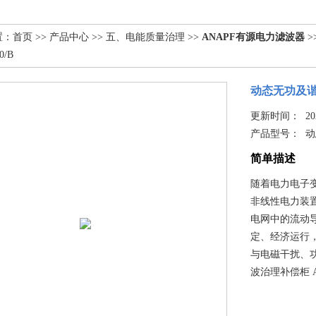
置：
首页
>>
产品中心
>>
五、电能质量治理
>>
ANAPF有源电力滤波器
>
0/B
动态无功及谐波
更新时间： 2025
产品型号：
动
简单描述
随着电力电子
非线性电力装
电网中的流动
定、经济运行
与电磁干扰、
波治理补偿柜 AN