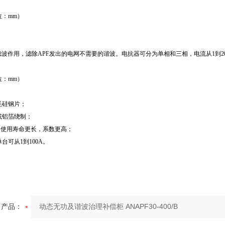
位：mm）
滤波作用，滤除APF发出的电网不需要的谐波。电抗器可分为单相和三相，电流从1到2
位：mm）
耗硅钢片；
或铝箔绕制；
，使用寿命更长，系数更高；
台可从1到100A。
产品：