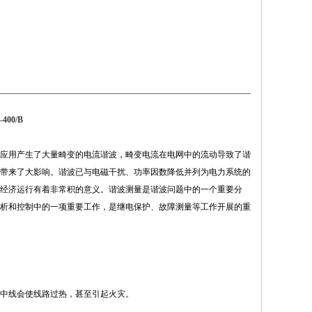
00/B
应用产生了大量畸变的电流谐波，畸变电流在电网中的流动导致了谐
带来了大影响。谐波已与电磁干扰、功率因数降低并列为电力系统的
经济运行有着非常积的意义。谐波测量是谐波问题中的一个重要分
析和控制中的一项重要工作，是继电保护、故障测量等工作开展的重
中线会使线路过热，甚至引起火灾。