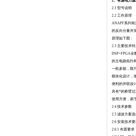
2、有源电力滤
2.1 型号说明
2.2 工作原理
ANAPF系
的反向分量并
原理如下图：
2.3 主要技术
DSP+FPG
的主电路拓扑
一机多能，既
模块化设计，
便利的并联设
具有*的桥臂
使用方便，易
2.4 技术参数
2.5 滤波方案
2.6 安装技术
2.6.1 布置要求