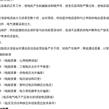
气设备的正常工作，使电机产生机械振动和噪声等，使变压器局部严重过热，使电容器
。
使谐波电流放大几倍甚至数十倍，会对系统，特别是对电容器和与之串联的电抗器形成
动作，电气测量误差过大。
电保护，特别是微机综合保护器与自动装置误动作，造成不必要的供电中断和生产损失
户带来经济损失。
溃。
或较高次谐波会对通信及信息处理设备产生干扰，轻则产生噪声，降低通信质量，计
依据的标准
-1993 《电能质量：公用电网谐波》
3-2008 《电能质量：三相电压允许不平衡度》
5-2008 《电能质量：供电电压允许偏差》
-2008 《电能质量：电压波动和闪变》
1-2001 《电能质量：暂时过电压和瞬态过电压》
5-2008 《电能质量：电力系统频率允许偏差》
-1998 《低压电气电子产品发出的谐波电流限值》
6-1995 《低压无功功率静态补偿装置总技术条件》