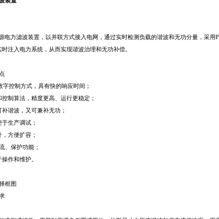
波装置
列有源电力滤波装置，以并联方式接入电网，通过实时检测负载的谐波和无功分量，采用
实时注入电力系统，从而实现谐波治理和无功补偿。
特点
A全数字控制方式，具有快的响应时间；
和控制算法，精度更高、运行更稳定；
可补谐波，又可兼补无功；
便于生产调试；
计，方便扩容；
过流、保护功能；
于操作和维护。
选择框图
要求