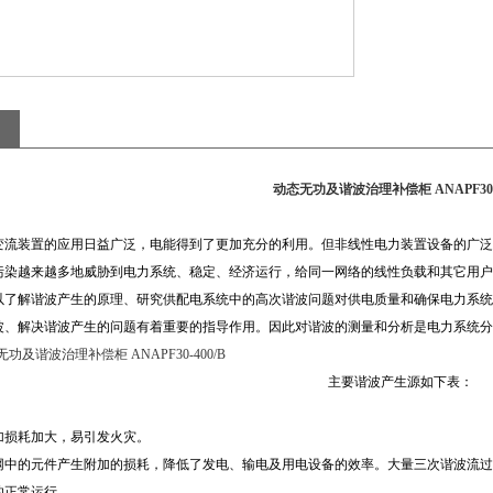
动态无功及谐波治理补偿柜 ANAPF30-4
变流装置的应用日益广泛，电能得到了更加充分的利用。但非线性电力装置设备的广泛
污染越来越多地威胁到电力系统、稳定、经济运行，给同一网络的线性负载和其它用户
以了解谐波产生的原理、研究供配电系统中的高次谐波问题对供电质量和确保电力系统
波、解决谐波产生的问题有着重要的指导作用。因此对谐波的测量和分析是电力系统分
功及谐波治理补偿柜 ANAPF30-400/B
主要谐波产生源如下表：
加损耗加大，易引发火灾。
网中的元件产生附加的损耗，降低了发电、输电及用电设备的效率。大量三次谐波流过
的正常运行。