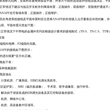
般为标准柜式结构，安装时应避免倒置或平放，外形尺寸由所选谐波补偿电流值决定，
正常情况下建议与低压开关柜并列离墙布置，正面操作，双面维护，背面维护通道不小于
ANAPF也可靠墙布置，正面操作，正面维护。
人员在考虑系统接线及平面布置时应注意将ANAPF的补偿接入点尽量靠近补偿对象，并
负荷。平面布置示意如下图：
所有正常情况下不带电的金属外壳均应根据设计要求的接地制式（TN-S、TN-C-S、T
的安装
1端指向电网，P2端指向负载。
NAPF的接线如下图所示：
的进出线要*且方向正确。
规格如下表：
采样线截面积
范围及场合
计算机房、广播系统、EIB灯光调光系统等。
重症监护室）、MRI（磁共振成像）、手术室、医学成像室、放疗科等。
：解决由于谐波造成的EIB调光设备及其它控制设备的损坏。
、机房、网络中心等。
、机房、高设备集中区域等。