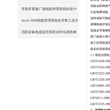
谐波会影响电
常熟常客隆广场电能管理系统的设计
引起电网谐振
这种谐振可能
与应用
Acrel-3000电能管理系统在齐鲁工业大
使继电保护误
谐波会导致继
学的应用
消防设备电源监控系统在怀化高铁南
部门或电力用
使工控系统崩
站前广场的应用
临近的谐波源
1.2 谐波治理
GB/T14549
GB/T1554
GB/T1232
GB/T12326
GB/T1848
GB/T1594
GB7625.1
GB/T1557