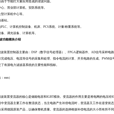
决由于节能灯大量应用造成的谐波问题。
中心、营业部计算机、安防系统等。
大型计算机中心等。
动基站。
PLC、计算机控制设备、机床、PCS系统、计量/称重系统等。
设备、调光设备、计算机等。
滤波功能模块介绍
滤波装置控制器主要由：DSP（数字信号处理器）、FPGA逻辑器件、AD信号采样电路、
来完成电压、电流等信号的采集和处理、指令电流的计算、开关电路的生成、PWM信
定了有源电力滤波器系统的主要性能和指标。
位：mm）
滤波装置变流器的核心是储能电容和IGBT模块。变流器的作用主要是将电网的电压经
程中变流器主要工作在整流状态，当主电路产生补偿电流时，变流器又工作在逆变状态
块采用德国原装产品，以确保整机质量。变流器的选择根据补偿电流的大小而有所不同