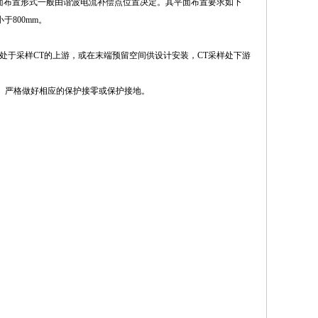
平面布置形式一般由谐波电流补偿点位置决定。其平面布置要求如下
800mm。
处于采样CT的上游，或在末端预留空间供设计安装，CT采样处下游
T等）严格做好相应的保护接零或保护接地。