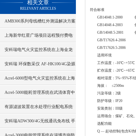
相关文章
RELEVANT ARTICLES
符合标准
GB14048.1-2000
AMB300系列母线槽红外测温解决方案
GB14048.4-200
GB/14048.5-20
南沙XX养殖项目案例分享
上海新华红星广场项目远程预付费电
GB/T17626.4-20
GB/T17626.5-200
能管理系统的设计与应用
安科瑞电气火灾监控系统在上海金龙
适用环境
工作温度：-10℃~+55℃
鱼大厦项目的应用
安科瑞 环保数采仪 AF-HK100/4G染源
贮存温度：-20℃~+65℃
在线监测数据采集传输仪
Acrel-6000型电气火灾监控系统在上海
相对湿度：5%~95%不
海拔： ≤2500m
轨道交通项目应用
Acrel-5000能耗管理系统在武清体育中
污染等级：2级
防护等级：IP20
心项目的应用
有源滤波装置在水处理行业配电系统
安装类别：III级
运用场合：煤矿、石化、
中的应用
安科瑞ADW300/4G无线通讯免布线 手
选配功能
Q — 起动控制(包含K功
机电脑端看数据
Acrel-3000电能管理系统在淄博市病防