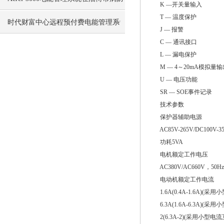
K —开关量输入
T — 温度保护
治院项目中的应用
时代财富中心远程预付费电能管理系
J — 报警
C — 通讯接口
统的设计与应用
L — 漏电保护
M — 4～20mA模拟量输
U — 电压功能
SR — SOE事件记录
技术参数
保护器辅助电源
AC85V-265V/DC100V-3
功耗5VA
电机额定工作电压
AC380V/AC660V，50Hz
电动机额定工作电流
1.6A(0.4A-1.6A)(采
6.3A(1.6A-6.3A)(采
2(6.3A-2)(采用小型电流