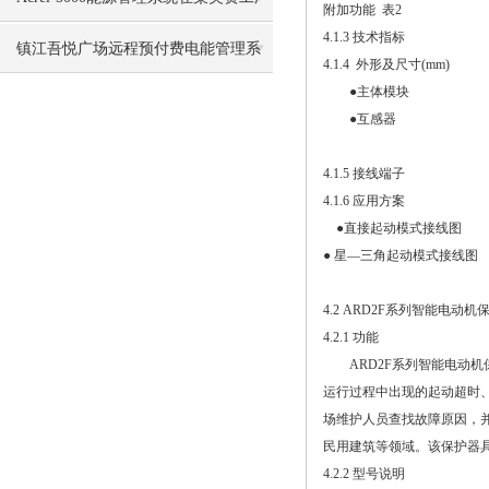
附加功能 表2
4.1.3 技术指标
的应用
镇江吾悦广场远程预付费电能管理系
4.1.4 外形及尺寸(mm)
●主体模块
统的设计与应用
●互感器
4.1.5 接线端子
4.1.6 应用方案
●直接起动模式接线图
● 星—三角起动模式接线图
4.2 ARD2F系列智能电动机
4.2.1 功能
ARD2F系列智能电动机
运行过程中出现的起动超时
场维护人员查找故障原因，
民用建筑等领域。该保护器具有
4.2.2 型号说明