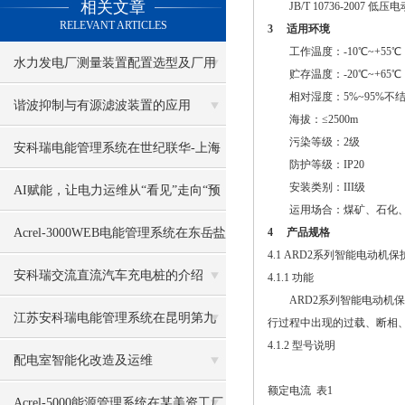
相关文章
JB/T 10736-2007 低
RELEVANT ARTICLES
3 适用环境
工作温度：-10℃~+55℃
水力发电厂测量装置配置选型及厂用
贮存温度：-20℃~+65℃
相对湿度：5%~95%不
电管理系统
谐波抑制与有源滤波装置的应用
海拔：≤2500m
污染等级：2级
安科瑞电能管理系统在世纪联华-上海
防护等级：IP20
安装类别：III级
国和路店的应用
AI赋能，让电力运维从“看见”走向“预
运用场合：煤矿、石化、
见”
Acrel-3000WEB电能管理系统在东岳盐
4 产品规格
4.1 ARD2系列智能电动机保
业的应用
安科瑞交流直流汽车充电桩的介绍
4.1.1 功能
ARD2系列智能电动机保
江苏安科瑞电能管理系统在昆明第九
行过程中出现的过载、断相
4.1.2 型号说明
污水处理厂的应用案例
配电室智能化改造及运维
额定电流 表1
Acrel-5000能源管理系统在某美资工厂