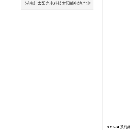
井基地的应用
湖南红太阳光电科技太阳能电池产业
园项目电气火灾监控系统的研究与应
用
AM5-BL
系列