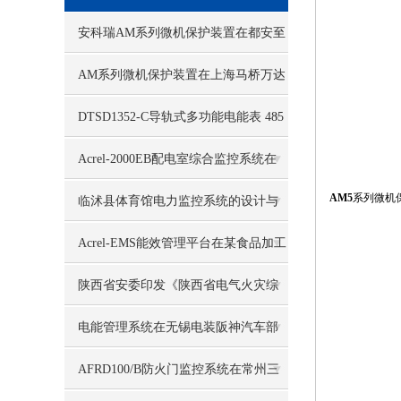
安科瑞AM系列微机保护装置在都安至
巴马高速公路配电工程项目的应用
AM系列微机保护装置在上海马桥万达
广场配电工程中的设计与应用
DTSD1352-C导轨式多功能电能表 485
远程通讯
Acrel-2000EB配电室综合监控系统在
AM5
系列微机
厦门天马微电子中的应用
临沭县体育馆电力监控系统的设计与
应用
Acrel-EMS能效管理平台在某食品加工
厂35kV变电站应用
陕西省安委印发《陕西省电气火灾综
合治理工作方案》的通知
电能管理系统在无锡电装阪神汽车部
件有限公司电气室改造中应用
AFRD100/B防火门监控系统在常州三