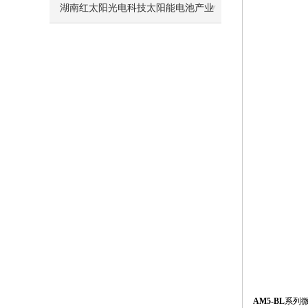
井基地的应用
湖南红太阳光电科技太阳能电池产业
园项目电气火灾监控系统的研究与应
用
AM5-BL
系列