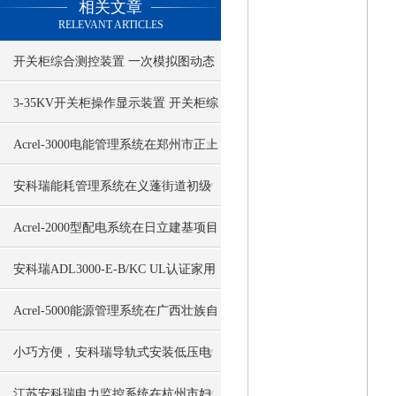
相关文章
RELEVANT ARTICLES
开关柜综合测控装置 一次模拟图动态
指示带485通讯
3-35KV开关柜操作显示装置 开关柜综
合测控装置
Acrel-3000电能管理系统在郑州市正上
置业有限公司项目的应用
安科瑞能耗管理系统在义蓬街道初级
中学扩建项目的应用
Acrel-2000型配电系统在日立建基项目
中的应用说明
安科瑞ADL3000-E-B/KC UL认证家用
储能多功能表
Acrel-5000能源管理系统在广西壮族自
治区交通运输厅项目的应用
小巧方便，安科瑞导轨式安装低压电
流互感器强势来袭
江苏安科瑞电力监控系统在杭州市妇