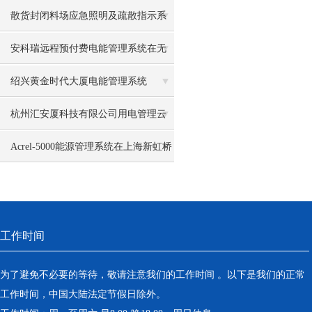
散货封闭料场应急照明及疏散指示系
统的研究与应用
安科瑞远程预付费电能管理系统在无
锡海岸城BC地块项目的应用
绍兴黄金时代大厦电能管理系统
杭州汇安厦科技有限公司用电管理云
平台系统的设计与应用
Acrel-5000能源管理系统在上海新虹桥
俱乐部项目的应用
工作时间
为了避免不必要的等待，敬请注意我们的工作时间 。以下是我们的正常
工作时间，中国大陆法定节假日除外。