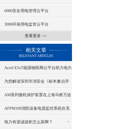
6000安全用电管理云平台
3000环保用电监管云平台
查看更多 >>
相关文章
RELEVANT ARTICLES
Acrel-EIoT能源物联网云平台助力电力
物联网数据服务
为您解读深圳市消安会《标本兼治开
展电气火灾隐患治理工作的意见》的
AM系列微机保护装置在上海马桥万达
通知
广场配电工程中的设计与应用
AFPM100消防设备电源监控系统在无
锡某危险品仓库应用
电力有源滤波柜怎么装啊？