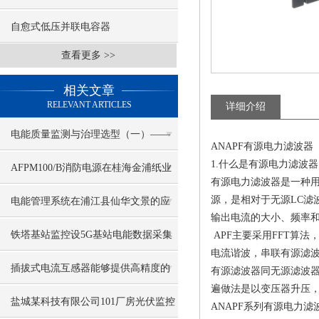
自愈式低压并联电容器
查看更多 >>
相关文章
RELEVANT ARTICLES
详细介绍
电能质量监测与治理选型（一）——
ANAPF有源电力滤波器
1.什么是有源电力滤波器
ANAPF有源电力滤波器
AFPM100/B消防电源在桂海金浦纸业
有源电力滤波器是一种
项目的应用
源，是相对于无源LC滤
电能管理系统在浦江县仙华文景的应
输出电流的大小、频率
用
铁塔基站监控设5G基站电能数据采集
APF主要采用FFT算
电流谐波，串联有源滤
插拔式电流互感器能够提供高精度的
有源滤波器同无源滤波
遍做法是以变压器升压
电流测量数据
盐城某科技有限公司101厂房光伏监控
ANAPF系列有源电力