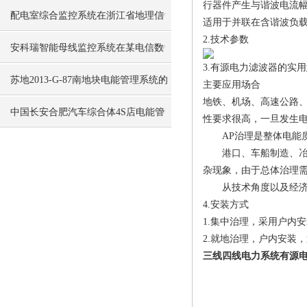
行器件产生与谐波电流
系统的设计与应用
配电室综合监控系统在浙江省地理信
适用于并联在含谐波负
2.技术参数
息产业园的应用
安科瑞智能母线监控系统在某电信数
3.有源电力滤波器的实
据机房的应用
苏地2013-G-87南地块电能管理系统的
主要应用场合
地铁、机场、高速公路
设计与应用
中国长安合肥汽车综合体4S店电能管
性要求很高，一旦发生
AP治理是整体电能质量
理系统
港口、车船制造、冶金
杂现象，由于总体治理
从技术角度以及经济效
4.安装方式
1.集中治理，采用户内
2.就地治理，户内安装
三线四线电力系统有源电