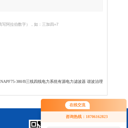
填写阿拉伯数字），如：三加四=7
ANAPF75-380/B三线四线电力系统有源电力滤波器 谐波治理
在线交流
您好！欢迎前来咨询，很高兴为您
咨询热线：18706162823
服务，请问您要咨询什么问题呢？