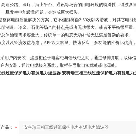
、高速公路、医疗、海上平台、通讯等场合的用电环境的特殊性，谐波含
，一旦发生电能质量问题，会造成巨大损失。
整体电能质量解决的方案，它不但能补偿2-50次以内谐波，对其它电能
制造、冶金、石化等场合的特点是或者无功很大、或者不平衡很严重、
于总体治理需求容量大，传统单一的动态无功补偿无法满足复杂的要求。
以及经济效益考虑，APF以大容量、快速反应、多功能的性价比优势，
理，采用户内安装，滤波柜位于电容柜与馈线柜之间，通过母排并联，取样
理，户内安装，通过电缆接入系统，取样信号取自负载处或电源处。
三线过流保护电力有源电力滤波器
安科瑞三相三线过流保护电力有源电力
产品：