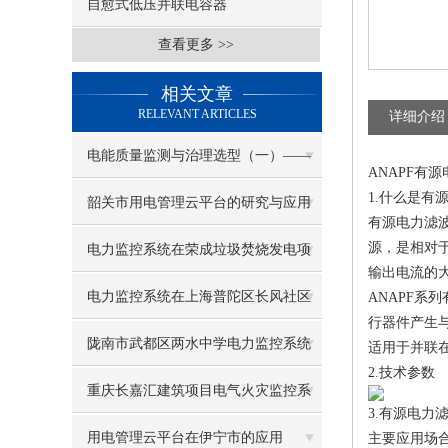
自愈式低压并联电容器
查看更多 >>
相关文章
RELEVANT ARTICLES
详细介绍
电能质量监测与治理选型（一）——
ANAPF有
1.什么是有
ANAPF有源电力滤波器
韶关市用电管理云平台的研究与应用
有源电力滤
源，是相对
电力监控系统在荣成垃圾焚烧发电项
输出电流的
目的应用
电力监控系统在上海普陀区长风社区
ANAPF
行器件产生
综合服务中心变配电一期/二期项目的
陇南市武都区两水中学电力监控系统
适用于并联
2.技术参数
应用
的设计与应用
重庆长嘉汇建筑项目电气火灾监控系
3.有源电力
统的设计与应用
用电管理云平台在伊宁市的应用
主要应用场