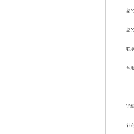
您
您
联
常
详
补