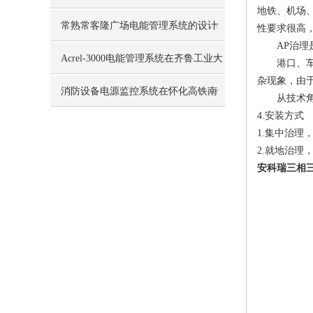
地铁、机场
常熟常客隆广场电能管理系统的设计
性要求很高
AP治理是
与应用
Acrel-3000电能管理系统在齐鲁工业大
港口、车船
杂现象，由
学的应用
消防设备电源监控系统在怀化高铁南
从技术角度
4.安装方式
站前广场的应用
1.集中治
2.就地治
安科瑞三相