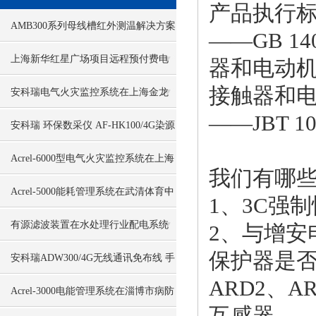
产品执行
AMB300系列母线槽红外测温解决方案
——GB 1
南沙XX养殖项目案例分享
上海新华红星广场项目远程预付费电
器和电动
接触器和电
能管理系统的设计与应用
安科瑞电气火灾监控系统在上海金龙
——JBT 1
鱼大厦项目的应用
安科瑞 环保数采仪 AF-HK100/4G染源
在线监测数据采集传输仪
Acrel-6000型电气火灾监控系统在上海
我们有哪
轨道交通项目应用
Acrel-5000能耗管理系统在武清体育中
1、3C强
心项目的应用
有源滤波装置在水处理行业配电系统
2、与增安
保护器是
中的应用
安科瑞ADW300/4G无线通讯免布线 手
ARD2、A
机电脑端看数据
Acrel-3000电能管理系统在淄博市病防
互感器。