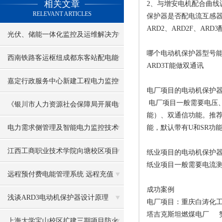
相关文章
2、与增安电机配合曲线
RELEVANT ARTICLES
保护器是否配电流互感
ARD2、ARD2F、AR
光伏、储能一体化监控及运维解决方
哪个电动机保护器型号
案
西南铁路客运枢纽成都东客站配电能
ARD3T能做双通讯
源管理系统介绍
嘉定行政服务中心新建工程电力监控
电厂项目的电动机保护
电厂项目一般需要电压
系统的设计与应用
《银川市人力资源社会保障局开展电
能）、双通信功能。推荐型号：非
气火灾综合治理工作方案》的通知
电力需求侧管理及智能电力监控技术
能，默认带有U和SR功
交通运输设备制造行业错峰限电
江西工商职业技术学院向塘校区项目
纸业项目的电动机保护
纸业项目一般需要电流测量，部
远程预付费电能管理系统的设计与应
远程预付费电能管理系统 远程充值
成功案例
用
浅谈ARD3电动机保护器设计原理
电厂项目：重庆白涛化
塔吉克斯坦燃煤电厂 
上海大学宝山校区扩建三期项目防火