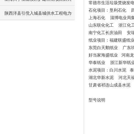
常德市生活垃圾焚烧发
石化项目：垦利石化 
门监控系统的设计与应用
陕西洋县引傥入城县城供水工程电力
上海石化 淄博电业局
山东联化化工 浙江化工
监控系统的设计与应用
南宁化工长庆油田 安
纸业项目：福建联盛纸
东莞白天鹅纸业 广东
好当家海盛纸业 河南龙
华泰纸业 浙江新华纸
水泥项目：白川水泥 
湖北华新水泥 河北天
甘肃省祁连山成县水泥
型号说明