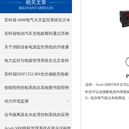
相关文章
RELEVANT ARTICLES
安科瑞-6000电气火灾监控系统在沂水
鲁南矿业项目中的应用
安科瑞电动汽车充电桩顺利通过济南
市静态交通云平台并网接入
关于消防设备电源监控系统的升级通
知
电力监控与电能管理系统在北京首科
大厦的应用
安科瑞DJSF1352-RN光伏储能充电桩
说明：
Acrel-2000T/B不仅
直流电能计量
智能照明控制系统在高校图书馆照明
时还可以连接配电室内智能
6
）低压电气接点有线测温、
节能设计中的应用
动力环境监测
信号隔离器在水处理控制系统的应用
Acrel-5000能耗管理系统在英业达科技