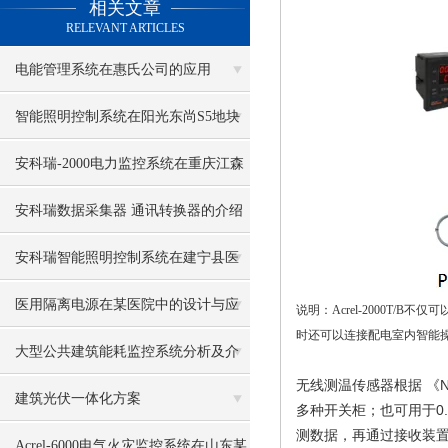
相关文章
RELEVANT ARTICLES
电能管理系统在惠氏公司的应用
智能照明控制系统在阳光东尚S5地块
的设计与应用
安科瑞-2000电力监控系统在重庆江森
自控电池有限公司的应用
安科瑞数据采集器 通讯转换器的介绍
安科瑞智能照明控制系统在建宁县医
院项目的设计与应用
医用隔离电源在某医院中的设计与应
说明：
Acrel-2000T/B不仅
时还可以连接配电室内智能
用
大型公共建筑能耗监控系统分析及介
无线测温传感器根据 《N
绍
建筑光伏一体化方案
多种开关柜；也可用于0
测数据，再通过接收装
Acrel-6000电气火灾监控系统在山东某