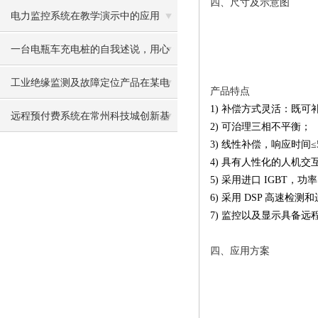
四、尺寸及示意图
庭服务公寓项目的应用
电力监控系统在教学演示中的应用
一台电瓶车充电桩的自我述说，用心
守卫一方充电消防安全
工业绝缘监测及故障定位产品在某电
产品特点
1)
补偿方式灵活：既可
站的应用
远程预付费系统在常州科技城创新基
2)
可治理三相不平衡；
3)
线性补偿，响应时间
≤
地创研港项目中的设计与应用
4)
具有人性化的人机交
5)
采用进口
IGBT
，功率
6)
采用
DSP
高速检测和
7)
监控以及显示具备远
四、应用方案