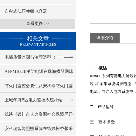
自愈式低压并联电容器
查看更多 >>
相关文章
详细介绍
RELEVANT ARTICLES
电能质量监测与治理选型（一）——
一、
概述
ANAPF有源电力滤波器
AFPM100/B消防电源在珠海横琴网球
系列有源电力滤波
ANAPF
过
采集系统谐波电流，
CT
中心项目的应用
防火门监控必要性及安科瑞防火门监
电流，并注入电力系统中
控系统产品各组件详细介绍
上城华府B区电力监控系统小结
二、产品型号
浅谈《银川市人力资源社会保障局开
三、技术参数
展电气火灾综合治理工作实施方案
安科瑞智能照明系统在绍兴柯桥馨乐