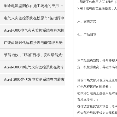
1.额定工作电压 AC0.66kV（等
谐波与电压波动
剩余电流监测仪在施工场地的应用
5.用于没有雨雪直接侵袭，
电气火灾监控系统在松原市*某指挥中
六、安装方式
心新建工程的应用
Acrel-6000电气火灾监控系统在丹东振
七、产品细节
安区医院中的应用
广饶尚能时代远程抄表电能管理系统
的设计与应用
节能增效，“双碳”目标，安科瑞能效
本
产品结构新颖，外形美观大
管理平台在行动
Acrel-6000/B电气火灾监控系统在海宁
定，机械强度高，导磁率高
皮革城的应用
Acrel-2000光伏发电监测系统在内蒙古
目前市场大部分低压电流互
①电气柜运行的时间长；
光伏发电中的应用
②大部分电流互感器只是对
置根本没有，；
③谐波含量比较大场合，给A
④大部分线路干线为大规格