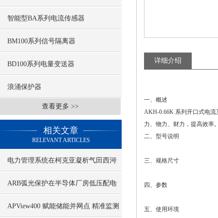
智能型BA系列电流传感器
BM100系列信号隔离器
详细介绍
BD100系列电量变送器
浪涌保护器
一、概述
查看更多 >>
AKH-0.66K 系列
开口式电流
力、物力、财力，提高效率
相关文章
二、型号说明
RELEVANT ARTICLES
电力管理系统在柯克亚凝析气田西河
三、规格尺寸
甫组综合调整地面工程的研究与应用
ARB弧光保护在半导体厂房低压配电
四、参数
系统的应用
APView400 赋能储能并网点 精准监测
五、使用环境