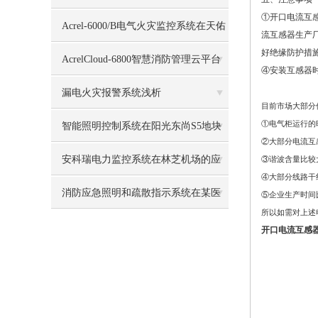
①开口电流互
Acrel-6000/B电气火灾监控系统在天佑
流互感器
生产
好绝缘防护措
医院中的应用
AcrelCloud-6800智慧消防管理云平台
④安装互感器
在某中学的应用
漏电火灾报警系统浅析
目前市场大部分
①电气柜运行的
智能照明控制系统在阳光东尚S5地块
②大部分电流互
的设计与应用
安科瑞电力监控系统在林芝机场的应
③谐波含量比较
④大部分线路干
用
消防应急照明和疏散指示系统在某医
⑤企业生产时间
所以如需对上述
药厂房项目的应用
开口电流互感