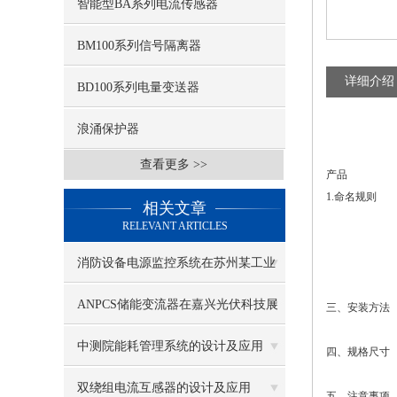
智能型BA系列电流传感器
BM100系列信号隔离器
详细介绍
BD100系列电量变送器
浪涌保护器
查看更多 >>
产品
1.命名规则
相关文章
RELEVANT ARTICLES
消防设备电源监控系统在苏州某工业
区项目的应用
ANPCS储能变流器在嘉兴光伏科技展
三、安装方法
示馆的应用
中测院能耗管理系统的设计及应用
四、规格尺寸
双绕组电流互感器的设计及应用
五、注意事项