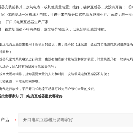
感器安装前将其二次与电表（或其他测量装置）接好，确保互感器二次没有开路； ②
厂家 ③若现场一次母线为电缆，可进行带电安开口式电流互感器生产厂家装；若一次
施； 开口式电流互感器生产厂家
时，铁芯切面处不得有杂质、灰尘等异物落入，以免影响互感器性能。
低压电流互感器主要用于新项目的建设，由于经济的飞速发展，企业对节能减排意识逐渐提高
时间长；
感器只是对系统电流进行测量，也没有相应的计量装置和保护装置，计量装置只有一块供电局
大场合，给APF有源滤波提供采集信号；
线为大规格铜排，拆卸需要大量的人力和时间，安装常规电流互感器不方便；
比较紧迫，不能长时间停电。
电气进行改造，采用开口式电流互感器可以为用户节约大量的投资。
器批发哪家好
开口电流互感器批发哪家好
产品：