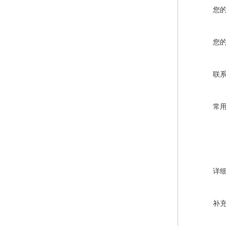
您
您
联
常
详
补