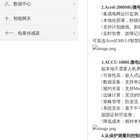
八、数据中心
2
.
Acrel-2000M
l
集成电网运行监测
十、智能网关
l
本地化部署，秒级
l
支持计划曲线、新
十一、电量传感器
l
实时告警、故障记
可直连
AcrelEMS3
3
.
ACCU-1000L
如本地不需要人机
l
可靠性高：嵌入式
l
数据采集：支持串
l
规约丰富：支持
Mo
l
边缘计算：灵活的
l
策略管理：防逆流
l
系统安全：基于不
据固证和可追溯；
l
降低成本：相对本
4
.
从保护测量到控制