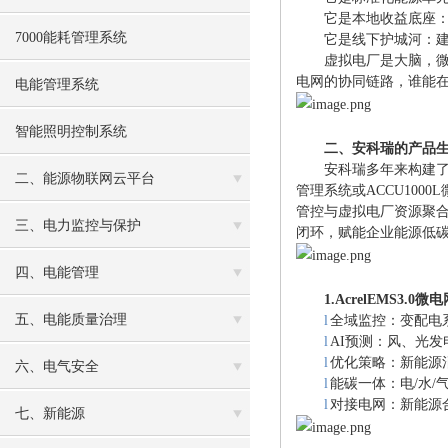
它是本地收益底座
7000能耗管理系统
它是线下护城河：
虚拟电厂是大脑，
电网的协同链路，谁能
电能管理系统
智能照明控制系统
二、安科瑞的产品
安科瑞多年来构建
二、能源物联网云平台
管理系统或ACCU100
管控与虚拟电厂资源聚合
三、电力监控与保护
闭环，赋能企业能源低
四、电能管理
1
.
AcrelEMS3.
五、电能质量治理
l
全域监控：变配电
l
AI预测：风、光
l
优化策略：新能源
六、电气安全
l
能碳一体：电
/水
l
对接电网：新能源
七、新能源