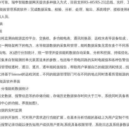
可靠。瑞申智能数据网关提供多种接入方式，目前支持RS-485/RS-232总线、光纤、工
效管理系统软件：完成数据采集、校验、分析、处理、输出、系统维护、授权使用权
策人员。
列表
能
统能耗监测由能源监控平台、交换机、多功能电表、通讯转换器、远程水表等设备组成
持统一网络架构下的电力、水等能源数据的采集和管理，能耗数据采集无需在多个不同
源(电、水)进行分别统计、统一管理并提供能耗数据自动采集、分析和挖掘、持续优化
统采集来自智能测控单元装置送来的参数，包括每个用电回路的实时电能值和各种告警
能源管理组逐时、逐日、逐月、逐年能耗值报告，帮助用户掌握自己的能源消耗情况，
支持基于Internet的远程浏览，不同的能源管理部门可在不同的地点同时查看所需能源
功能及软件界面
、分项能耗数据统计
数据、报警信息等的存储功能，存储历史数据保存时间大于三年。系统同时具备将分
据中心的功能。界面如图1。
数据的实时监测
的开放性，可对用户需求进行功能扩展，在基本分析功能的基础上为用户定制个性化
及报警记录功能以便告知用户或供用户查询;系统具备权限管理、系统日志及系统参数设