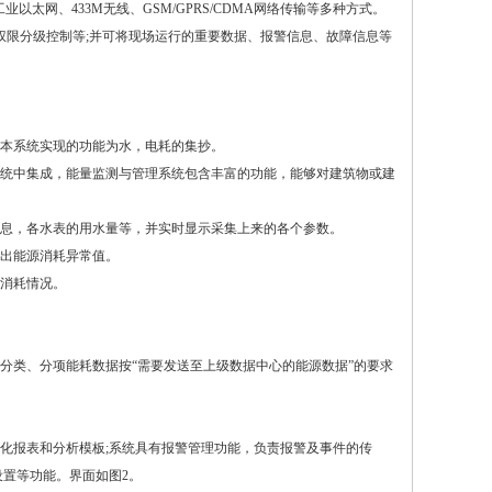
业以太网、433M无线、GSM/GPRS/CDMA网络传输等多种方式。
限分级控制等;并可将现场运行的重要数据、报警信息、故障信息等
，本系统实现的功能为水，电耗的集抄。
系统中集成，能量监测与管理系统包含丰富的功能，能够对建筑物或建
。
信息，各水表的用水量等，并实时显示采集上来的各个参数。
找出能源消耗异常值。
的消耗情况。
类、分项能耗数据按“需要发送至上级数据中心的能源数据”的要求
报表和分析模板;系统具有报警管理功能，负责报警及事件的传
置等功能。界面如图2。