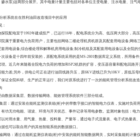
、掺水泵)这两部分展开。其中电量计量主要包括对各单位主变电量、注水电量、注气
析系统在在胜利油田改造项目中的应用
况：
配电室于1992年建成投产，已运行16年，配电系统分为高、低压两大部分，高压部分
探院属于重要电力负荷用户，主要包括网络二楼处理机房机群及其配套用电设备;网络三
配套用电设备;综合楼处理和解释机房用电设备;制冷机组及其配套用电设备以及全院的
备是十四年前安装的，原配电系统采用的是MS-2801数据库定义系统，所用备件多，通
繁琐。近几年来随着全院电力负荷的增加和SP2机群的扩容，变压器容量和配电回路
断能力差;另外，供电公司正在进行油田线路升压，原6KV进线已升为10KV，原低
了保证全院科研、生产的正常运行，我们对原系统进行了一次的能耗管理分析系统改造
构
数据采集层、数据传输网络、能效管理系统软件三部分组成。
层：通过安装在能耗监测仪表箱(柜)中的带数字接口的智能电力仪表，实施对负荷
、有功无功电能、谐波、环境与开关状态、事件记录等用电参数。监测对象包括：电力
可以对用水量、用气量、热量、投料量、产量等，通过电子式流量表、电子式热量表、
数据也可以取自用户的其他智能系统的数据接口。
网络：通过在能耗监测仪表箱(柜)中安装的能耗智能数据网关，实时采集能耗计量仪表