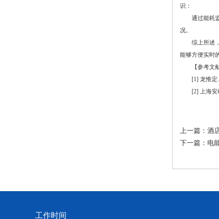
识：
通过能耗监测
况。
综上所述，本
能够方便实时
【参考文献
[1] 龙惟定
[2] 上海安科
上一篇：
酒
下一篇：
电
工作时间