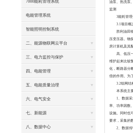
7000能耗管理系统
油泵、热洗泵
监测
电能管理系统
3能耗管理分
3.1项目概
智能照明控制系统
胜利油田物探院
压变压器。物
二、能源物联网云平台
房计算机及其
高、低压一次设
三、电力监控与保护
维护起来比较
化，断路器分
四、电能管理
偿的作用。为
3.2组网结
五、电能质量治理
本系统主要由
1、数据采集
六、电气安全
率、功率因数
七、新能源
设施。同时也
要求，采集的
八、数据中心
2、数据传输