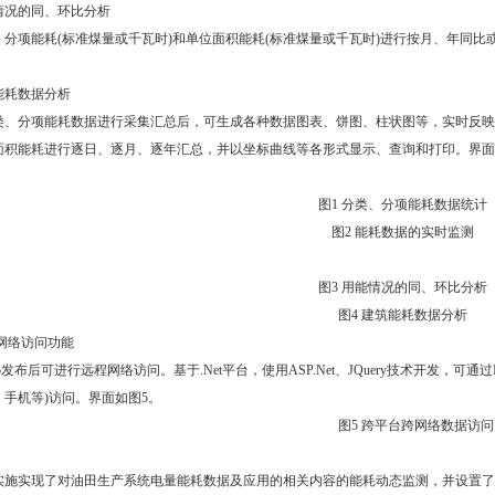
情况的同、环比分析
项能耗(标准煤量或千瓦时)和单位面积能耗(标准煤量或千瓦时)进行按月、年同比
能耗数据分析
分项能耗数据进行采集汇总后，可生成各种数据图表、饼图、柱状图等，实时反映
面积能耗进行逐日、逐月、逐年汇总，并以坐标曲线等各形式显示、查询和打印。界面
图1 分类、分项能耗数据统计
图2 能耗数据的实时监测
图3 用能情况的同、环比分析
图4 建筑能耗数据分析
程网络访问功能
布后可进行远程网络访问。基于.Net平台，使用ASP.Net、JQuery技术开发，可通过
手机等)访问。界面如图5。
图5 跨平台跨网络数据访问
实现了对油田生产系统电量能耗数据及应用的相关内容的能耗动态监测，并设置了