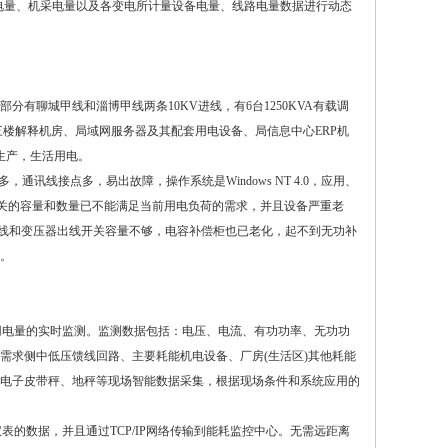
电量、机采电量以及各变电所计量设备电量、线路电量数据进行动态
有聊城甲线和淄博甲线两条10KV进线，有6台1250KVA有载调
楼解释机房、局域网服务器及其配套用电设备、局信息中心ERP机
生产，生活用电。
讯线接点多，易出故障，操作系统是Windows NT 4.0，应用、
开关的容量和数量已不能满足当前用电负荷的需求，并且设备严重老
压母线和变压器出线开关容量不够，电容补偿柜也已老化，起不到无功补
。
用电量的实时监测。监测数据包括：电压、电流、有功功率、无功功
需求侧中低压馈线回路、主要耗能机电设备、厂房(生活区)其他耗能
电子皮带秤、地秤等现场智能数据采集，根据现场条件和系统应用的
的数据，并且通过TCP/IP网络传输到能耗监控中心。无需远距离