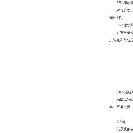
3.5.3用能
对各分类、分
面如图3。
3.5.4建筑
系统对分类、
总能耗和单位
3.6.5 远
系统以Web发
本、平板电脑、
4结语
该系统的实施