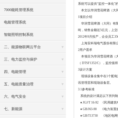
系统可以提供“监控一体化”的整
7000能耗管理系统
本文以华润雪花啤酒（大同
1项目介绍
电能管理系统
华润雪花啤酒（大同）有限
吨，销售金额近5亿元，上交税
智能照明控制系统
2012年9月投产，企业员工3
上海安科瑞电气股份有限公司
二、能源物联网云平台
2用户需求
本项目为华润雪花啤酒（大同
三、电力监控与保护
（ DTSF1352/C），
3设计方案
四、电能管理
现场设备全集中在1个配电
讯管理层和现场设备层。
五、电能质量治理
3.1参考标准
系统的设计满足以下所列制
六、电气安全
♦ JGJ/T 16-92 《民用
七、新能源
♦
GB/J63-90 《电力
♦
GB/T13730 《地