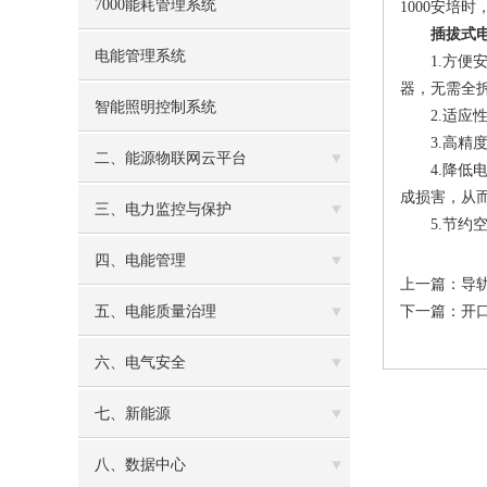
7000能耗管理系统
1000安培
插拔式
电能管理系统
1.方便安
器，无需全
智能照明控制系统
2.适应性
3.高精度
二、能源物联网云平台
4.降低电
成损害，从
三、电力监控与保护
5.节约空
四、电能管理
上一篇：
导
五、电能质量治理
下一篇：
开
六、电气安全
七、新能源
八、数据中心