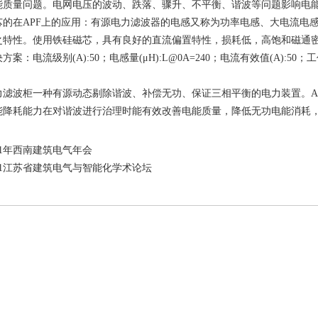
能质量问题。电网电压的波动、跌落、骤升、不平衡、谐波等问题影响电
在APF上的应用：有源电力滤波器的电感又称为功率电感、大电流电感
之特性。使用铁硅磁芯，具有良好的直流偏置特性，损耗低，高饱和磁通
电流级别(A):50；电感量(μH):L@0A=240；电流有效值(A):50；工作频率(
波柜一种有源动态剔除谐波、补偿无功、保证三相平衡的电力装置。AP
能降耗能力在对谐波进行治理时能有效改善电能质量，降低无功电能消耗
21年西南建筑电气年会
021江苏省建筑电气与智能化学术论坛