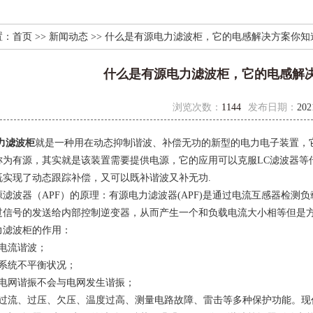
置：
首页
>>
新闻动态
>> 什么是有源电力滤波柜，它的电感解决方案你知
什么是有源电力滤波柜，它的电感解
浏览次数：
1144
发布日期：
202
力滤波柜
就是一种用在动态抑制谐波、补偿无功的新型的电力电子装置，
称为有源，其实就是该装置需要提供电源，它的应用可以克服LC滤波器等
既实现了动态跟踪补偿，又可以既补谐波又补无功.
波器（APF）的原理：有源电力滤波器(APF)是通过电流互感器检测
过信号的发送给内部控制逆变器，从而产生一个和负载电流大小相等但是
滤波柜的作用：
电流谐波；
统不平衡状况；
网谐振不会与电网发生谐振；
流、过压、欠压、温度过高、测量电路故障、雷击等多种保护功能。现