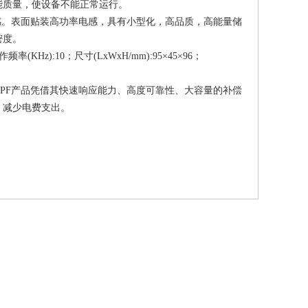
能质量，使设备不能正常运行。
。表面贴装高功率电感，具有小型化，高品质，高能量储
密度。
KHz):10；尺寸(LxWxH/mm):95×45×96；
F产品凭借其快速响应能力、高度可靠性、大容量的补偿
，减少电费支出。