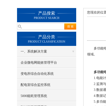
您现在的位
产品搜索
PRODUCT SEARCH
产品分类
PRODUCT CLASSIFICATION
多功能电力
一、系统解决方案
领域。
企业微电网能效管理平台
多功能
变电所综合自动化系统
1.电能计
2.监测与
配电室综合监控系统
3.数据通信
4.数据记
5000能耗管理系统
5.多功能