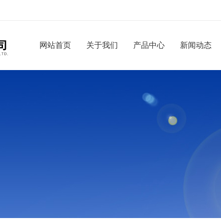
网站首页
关于我们
产品中心
新闻动态